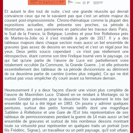
Et autant le dire tout de suite, c'est une grande réussite qui devrait
convaincre ceux qui ne le savaient pas que c'est un artiste majeur du
courant post-impressionniste. Chrono-thématique comme la plupart des
expositions actuelles, elle présente ses proches, sa période à
Montmartre, ses vues parisiennes en particulier les travaux dans Paris,
le Sud de la France, la Belgique, Londres et pour finir Rolleboise près
de Mantes-la-Jolie où il s'est installé à partir de 1917. Il y a des
tableaux majeurs dans chaque section mais aussi un bel ensemble de
gravures (pas assez de dessins en revanche) et c'est un régal pour les
yeux. Deux petits soucis cependant : ce n'est pas réellement une
rétrospective, étant comme son titre l'indique tourné vers le paysage, ce
qui fait qu'une partie de l’œuvre de Luce est partiellement voire
totalement occultée (la Commune, la Grande Guerre...) et elle présente
essentiellement des tableaux de sa période divisionniste au détriment
de sa deuxième partie de carrière (certes plus inégale). Ce qui ne doit
surtout pas vous empêcher d'y courir avant sa fermeture demain.
Heureusement il y a deux façons d'avoir une vision plus complète de
l’œuvre de Maximilien Luce. D'abord en se rendant à Montargis où le
musée Girodet présente pour la deuxième fois seulement le très bel
ensemble qui lui a été légué en 1983. On pourra y admirer quelques
peintures, surtout des petits formats tardifs dont une magnifique
Sablière à Rolleboise
et une
Gare de l'Est
très représentative de ses
tableaux de permissionnaires pendant la guerre de 14 mais aussi un bel
ensemble de gravures et surtout de très nombreux dessins montrant
toute sa virtuosité pour représenter en quelques traits un portrait (son
fils Frédéric, Signac), un travailleur ou un petit paysage, qu'il soit urbain,