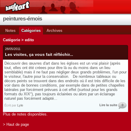
peintures-émois
Notes
Catégories
Archives
Catégorie > edito
28/05/2011
Les visites, ça vous fait réfléchir...
Découvrir des œuvres d'art dans les églises est un vrai plaisir (après
tout, elles ont été créees pour être là ou du moins dans un lieu
semblable) mais il ne faut pas négliger deux grands problèmes, l'un pour
le visiteur, l'autre pour la conservation. De nombreux tableaux ou
décors peints se trouvent dans des endroits où il est très difficile de les
voir dans de bonnes conditions, par exemple dans de petites chapelles
latérales par forcément prévues à cet effet (surtout pour les grands
formats du XIX°), pas toujours éclairées ou alors par un éclairage
naturel pas forcément adapté...
Lire la suite
0
Écrit par
Lyle
Plus de notes disponibles.
> Haut de page