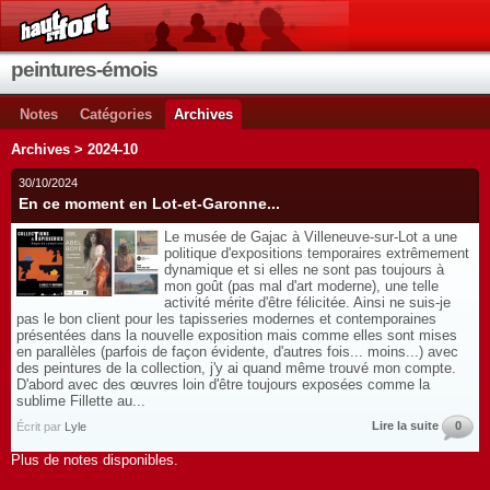
peintures-émois
Notes
Catégories
Archives
Archives > 2024-10
30/10/2024
En ce moment en Lot-et-Garonne...
Le musée de Gajac à Villeneuve-sur-Lot a une
politique d'expositions temporaires extrêmement
dynamique et si elles ne sont pas toujours à
mon goût (pas mal d'art moderne), une telle
activité mérite d'être félicitée. Ainsi ne suis-je
pas le bon client pour les tapisseries modernes et contemporaines
présentées dans la nouvelle exposition mais comme elles sont mises
en parallèles (parfois de façon évidente, d'autres fois... moins...) avec
des peintures de la collection, j'y ai quand même trouvé mon compte.
D'abord avec des œuvres loin d'être toujours exposées comme la
sublime Fillette au...
Lire la suite
0
Écrit par
Lyle
Plus de notes disponibles.