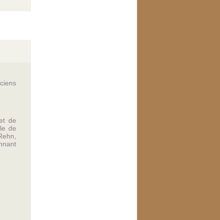
nciens
et de
le de
Rehn,
nnant