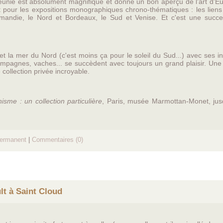
n réunie est absolument magnifique et donne un bon aperçu de l'art d'
 pour les expositions monographiques chrono-thématiques : les liens
rmandie, le Nord et Bordeaux, le Sud et Venise. Et c'est une succe
 et la mer du Nord (c'est moins ça pour le soleil du Sud...) avec ses in
campagnes, vaches... se succèdent avec toujours un grand plaisir. Une
 collection privée incroyable.
sme : un collection particulière
, Paris, musée Marmottan-Monet, jus
permanent
|
Commentaires (0)
lt à Saint Cloud