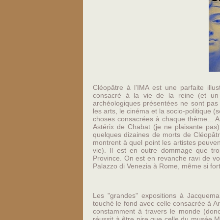
Cléopâtre à l'IMA est une parfaite illu
consacré à la vie de la reine (et un
archéologiques présentées ne sont pas f
les arts, le cinéma et la socio-politique 
choses consacrées à chaque thème... Ain
Astérix de Chabat (je ne plaisante pas)
quelques dizaines de morts de Cléopâtr
montrent à quel point les artistes peuve
vie). Il est en outre dommage que t
Province. On est en revanche ravi de vo
Palazzo di Venezia à Rome, même si fort
Les "grandes" expositions à Jacquemart-
touché le fond avec celle consacrée à Art
constamment à travers le monde (donc 
réussit à être pire que celle du musée