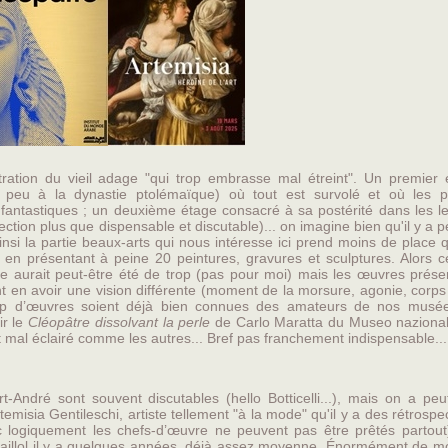
stration du vieil adage "qui trop embrasse mal étreint". Un premier 
 peu à la dynastie ptolémaïque) où tout est survolé et où les p
antastiques ; un deuxième étage consacré à sa postérité dans les let
(section plus que dispensable et discutable)... on imagine bien qu'il y a 
si la partie beaux-arts qui nous intéresse ici prend moins de place 
 en présentant à peine 20 peintures, gravures et sculptures. Alors c
e aurait peut-être été de trop (pas pour moi) mais les œuvres prése
nt en avoir une vision différente (moment de la morsure, agonie, corp
rop d’œuvres soient déjà bien connues des amateurs de nos musé
ir le
Cléopâtre dissolvant la perle
de Carlo Maratta du Museo nazional
 mal éclairé comme les autres... Bref pas franchement indispensable...
André sont souvent discutables (hello Botticelli...), mais on a peut
emisia Gentileschi, artiste tellement "à la mode" qu'il y a des rétrospe
logiquement les chefs-d’œuvre ne peuvent pas être prêtés partout)
 Maillol il y a quelques années, déjà assez moyenne. Énormément de m