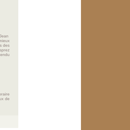
-Jean
mieux
ns des
esprez
tendu
oraire
ux de