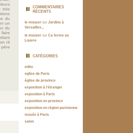
aleurs
COMMENTAIRES
é très
RÉCENTS
utions
se du
le mouzer
sur
Jardins à
ien un
Versailles...
es
du
 faire
le mouzer
sur
Ca ferme au
ttant
Louvre
on rit
n père
CATÉGORIES
edito
eglise de Paris
église de province
exposition à l'étranger
exposition à Paris
exposition en province
exposition en région parisienne
musée à Paris
salon