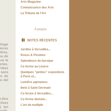
Arts Magazine
Connaissance des Arts
La Tribune de l'Art
À propos
NOTES RÉCENTES
étage
ièces
Jardins à Versailles...
tres,
Roses & Pivoines
peu de
que le
Splendeurs du baroque
ertes,
Ca ferme au Louvre
ntées
s sans
Quelques "petites" expositions
es de
à Paris et...
e del
Lumière agenaises
Ibels à Saint Germain
Ca ferme à Versailles...
-être
Ca ferme demain...
ctives
L'art du multiple
, qui
onde,