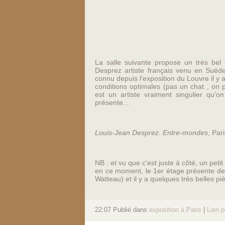
La salle suivante propose un très be
Desprez artiste français venu en Suède
connu depuis l'exposition du Louvre il y
conditions optimales (pas un chat , on p
est un artiste vraiment singulier qu'o
présente...
Louis-Jean Desprez. Entre-mondes
, Par
NB : et vu que c'est juste à côté, un pet
en ce moment, le 1er étage présente de
Watteau) et il y a quelques très belles p
22:07 Publié dans
exposition à Paris
|
Lien 