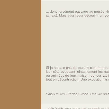
... donc forcément passage au musée Hen
jamais). Mais aussi pour découvrir un cou
Si je ne suis pas du tout art contempora
leur côté évoquant lointainement les na
ou animées de leur maison, de leur atelie
tout en décontraction. Une exposition vr
Sally Davies - Jeffery Stride. Une vie au f
14:59 Publié dans
exposition en province
|
L