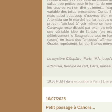
salles trop petites pour le format de no
les œuvres va-t-on dire poliment... l'ex
variable des toiles présentées. Certes i
mais aussi beaucoup d’œuvres bien mo
Artemisia sur le marché de l'art depuis
prudent "attribué à" voir même un honnê
Caravage reste discuté par exemple même
une véritable idée de l'artiste (on es
définitivement lo Spagnoletto tout en ha
(jaune) en lisant des "critiques" affirm
Orazio, représenté, lui, par 5 toiles merve
Le mystère Cléopâtre
, Paris, IMA, jusqu
Artemisia, héroïne de l'art
, Paris, musée
18:58 Publié dans
exposition à Paris
|
Lien 
10/07/2025
Petit passage à Cahors...