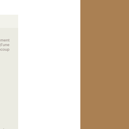
ément
d'une
ucoup