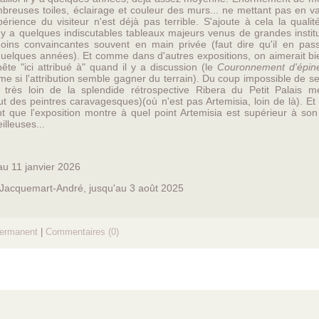
mbreuses toiles, éclairage et couleur des murs... ne mettant pas en v
périence du visiteur n'est déjà pas terrible. S'ajoute à cela la qualit
l y a quelques indiscutables tableaux majeurs venus de grandes instit
ins convaincantes souvent en main privée (faut dire qu'il en pas
 quelques années). Et comme dans d'autres expositions, on aimerait b
te "ici attribué à" quand il y a discussion (le
Couronnement d'épin
 si l'attribution semble gagner du terrain). Du coup impossible de se
t très loin de la splendide rétrospective Ribera du Petit Palais me
ut des peintres caravagesques)(où n'est pas Artemisia, loin de là). Et 
ant que l'exposition montre à quel point Artemisia est supérieur à so
illeuses...
'au 11 janvier 2026
 Jacquemart-André, jusqu'au 3 août 2025
permanent
|
Commentaires (0)