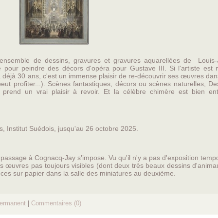
l ensemble de dessins, gravures et gravures aquarellées de Louis
 pour peindre des décors d'opéra pour Gustave III. Si l'artiste est 
 a déjà 30 ans, c'est un immense plaisir de re-découvrir ses œuvres da
eut profiter...). Scènes fantastiques, décors ou scènes naturelles, D
n prend un vrai plaisir à revoir. Et la célèbre chimère est bien en
is, Institut Suédois, jusqu'au 26 octobre 2025.
it passage à Cognacq-Jay s'impose. Vu qu'il n'y a pas d'exposition temp
s œuvres pas toujours visibles (dont deux très beaux dessins d'anima
ièces sur papier dans la salle des miniatures au deuxième.
permanent
|
Commentaires (0)