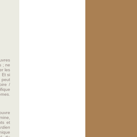
uvres
 ; ne
er les
 Et si
 peut
ire /
fique
èmes.
ouvre
mine,
ts et
rdien
mique