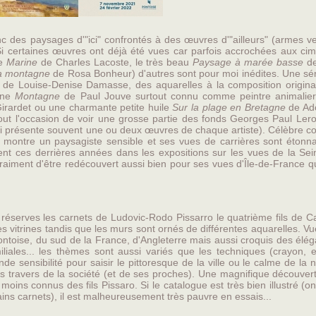
des paysages d'"ici" confrontés à des œuvres d'"ailleurs" (armes v
. Si certaines œuvres ont déjà été vues car parfois accrochées aux ci
te
Marine
de Charles Lacoste, le très beau
Paysage à marée basse
de
la montagne
de Rosa Bonheur) d'autres sont pour moi inédites. Une sér
l de Louise-Denise Damasse, des aquarelles à la composition origina
 une
Montagne
de Paul Jouve surtout connu comme peintre animalier
Girardet ou une charmante petite huile
Sur la plage en Bretagne
de Ad
rtout l'occasion de voir une grosse partie des fonds Georges Paul Ler
i présente souvent une ou deux œuvres de chaque artiste). Célèbre 
e montre un paysagiste sensible et ses vues de carrières sont étonna
t ces derrières années dans les expositions sur les vues de la Sein
raiment d'être redécouvert aussi bien pour ses vues d'Île-de-France 
 réserves les carnets de Ludovic-Rodo Pissarro le quatrième fils de C
s vitrines tandis que les murs sont ornés de différentes aquarelles. V
ntoise, du sud de la France, d'Angleterre mais aussi croquis des élé
miliales... les thèmes sont aussi variés que les techniques (crayon, 
de sensibilité pour saisir le pittoresque de la ville ou le calme de la 
es travers de la société (et de ses proches). Une magnifique découver
oins connus des fils Pissaro. Si le catalogue est très bien illustré (o
ins carnets), il est malheureusement très pauvre en essais...