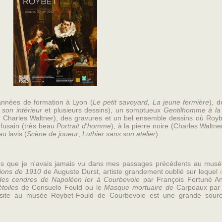
nnées de formation à Lyon (
Le petit savoyard, La jeune fermière
), 
son intérieur
et plusieurs dessins), un somptueux
Gentilhomme à la
r Charles Waltner), des gravures et un bel ensemble dessins où Royb
 fusain (très beau
Portrait d'homme
), à la pierre noire (Charles Waltne
au lavis (
Scène de joueur
,
Luthier sans son atelier
).
res que je n'avais jamais vu dans mes passages précédents au musé
tions de 1910
de Auguste Durst, artiste grandement oublié sur lequel
des cendres de Napoléon Ier à Courbevoie
par François Fortuné An
toiles
de Consuelo Fould ou le
Masque mortuaire de
Carpeaux par
isite au musée Roybet-Fould de Courbevoie est une grande sour