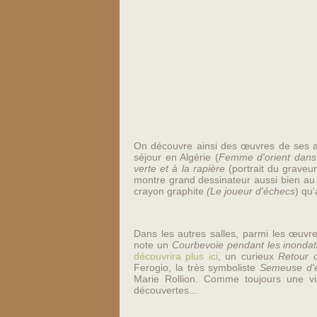
On découvre ainsi des œuvres de ses a
séjour en Algérie (
Femme d'orient dans 
verte et à la rapière
(portrait du graveu
montre grand dessinateur aussi bien au
crayon graphite
(Le joueur d'échecs
) qu'
Dans les autres salles, parmi les œuv
note un
Courbevoie pendant les inonda
découvrira plus ici
, un curieux
Retour 
Ferogio, la très symboliste
Semeuse d'é
Marie Rollion. Comme toujours une v
découvertes...