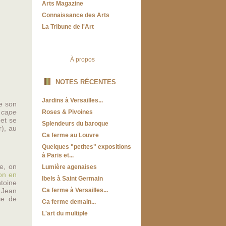
Arts Magazine
Connaissance des Arts
La Tribune de l'Art
À propos
NOTES RÉCENTES
Jardins à Versailles...
de son
 cape
Roses & Pivoines
et se
Splendeurs du baroque
r), au
Ca ferme au Louvre
Quelques "petites" expositions
à Paris et...
e, on
Lumière agenaises
on en
Ibels à Saint Germain
toine
 Jean
Ca ferme à Versailles...
ce de
Ca ferme demain...
L'art du multiple