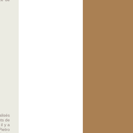
alisés
uts de
il y a
Pietro