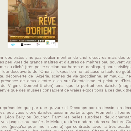
vrir des pistes ; ne pas vouloir montrer de chef d’œuvres mais des œ
es peu vues de grands maîtres et d'autres de maîtres peu souvent vus
me du cliché (très petite section sur harem et odalisque) pour privilégi
 leur découverte de l'Orient ; l'exposition ne fait aucune faute de goût.
, découverte de l'Algérie, scènes de vie quotidienne, animaux...) ne
présence de deux d'entre elles sur Orientalisme et peinture d'histo
de Virginie Demont-Breton) ainsi que le portrait orientaliste (magni
envie que des musées consacrent de vraies expositions à ces deux th
t représentés que par une gravure et Decamps par un dessin, on déc
es peu vues d'orientalistes aussi importants que Fromentin, Tourne
le, Léon Belly ou Bouchor. Parmi les belles surprises, deux charman
 vus jusqu'ici au musée de Melun, un très moderne dans sa facture
Ga
ère (jusqu'ici pour moi inconnu) qui contraste avec la très acadé