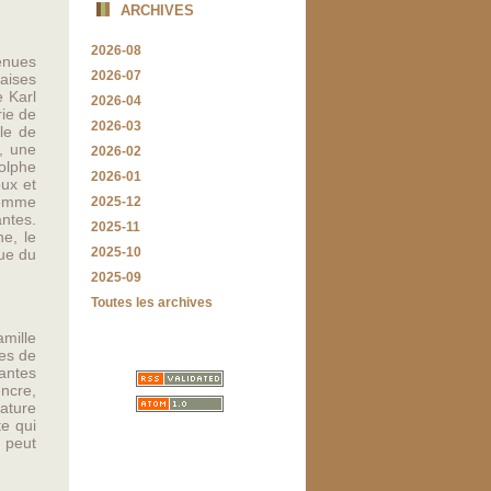
ARCHIVES
2026-08
enues
2026-07
maises
 Karl
2026-04
ie de
2026-03
le de
, une
2026-02
olphe
2026-01
oux et
comme
2025-12
ntes.
2025-11
e, le
2025-10
que du
2025-09
Toutes les archives
amille
ues de
gantes
encre,
nature
te qui
n peut