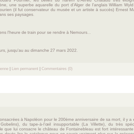
ouard Fournier,
les belles du harem
d'Alfred Chataud très éloig
ne, une superbe aquarelle du port d'Alger de l'anglais William Wyld 
urien (il fut conservateur du musée et un artiste à succès) Ernest M
 dans ses paysages.
iens l'heure de train pour se rendre à Nemours...
rs, jusqu'au au dimanche 27 mars 2022.
ienne
|
Lien permanent
|
Commentaires (0)
onsacrées à Napoléon pour le 200ème anniversaire de sa mort, il y a 
 Gobelins), du tape-à-l’œil insupportable (La Villette), du très spéc
le que lui consacre le château de Fontainebleau est fort intéressant
ans doute lire le catalogue pour en savoir vraiment plus sur la prése