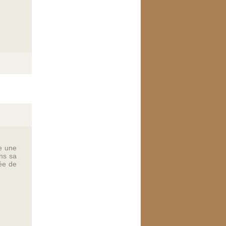
e une
ans sa
ée de