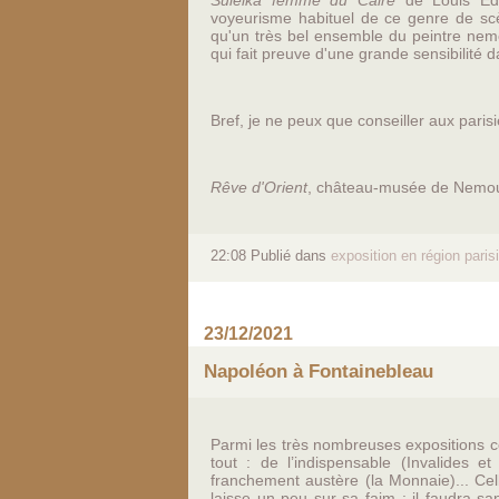
Suleika femme du Caire
de Louis Éd
voyeurisme habituel de ce genre de scè
qu'un très bel ensemble du peintre nemo
qui fait preuve d'une grande sensibilité
Bref, je ne peux que conseiller aux paris
Rêve d'Orient
, château-musée de Nemou
22:08 Publié dans
exposition en région paris
23/12/2021
Napoléon à Fontainebleau
Parmi les très nombreuses expositions c
tout : de l’indispensable (Invalides et
franchement austère (la Monnaie)... Cel
laisse un peu sur sa faim : il faudra s