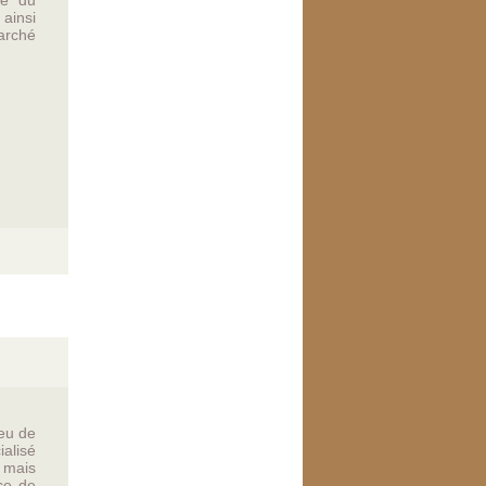
né du
ainsi
arché
eu de
ialisé
e mais
nce de