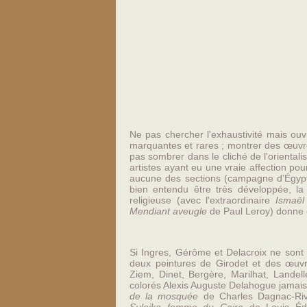
Ne pas chercher l'exhaustivité mais ou
marquantes et rares ; montrer des œuvr
pas sombrer dans le cliché de l'orientalis
artistes ayant eu une vraie affection pour
aucune des sections (campagne d’Égypte
bien entendu être très développée, la 
religieuse (avec l'extraordinaire
Ismaël
Mendiant aveugle
de Paul Leroy) donne 
Si Ingres, Gérôme et Delacroix ne son
deux peintures de Girodet et des œuvr
Ziem, Dinet, Bergère, Marilhat, Landel
colorés Alexis Auguste Delahogue jamais
de la mosquée
de Charles Dagnac-Rivi